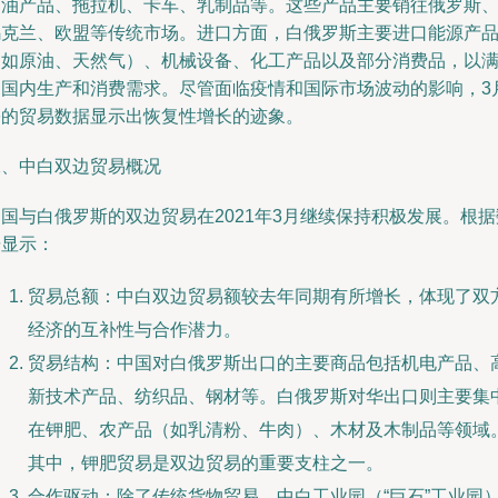
石油产品、拖拉机、卡车、乳制品等。这些产品主要销往俄罗斯
乌克兰、欧盟等传统市场。进口方面，白俄罗斯主要进口能源产
（如原油、天然气）、机械设备、化工产品以及部分消费品，以
足国内生产和消费需求。尽管面临疫情和国际市场波动的影响，3
份的贸易数据显示出恢复性增长的迹象。
二、中白双边贸易概况
国与白俄罗斯的双边贸易在2021年3月继续保持积极发展。根据
据显示：
贸易总额：中白双边贸易额较去年同期有所增长，体现了双
经济的互补性与合作潜力。
贸易结构：中国对白俄罗斯出口的主要商品包括机电产品、
新技术产品、纺织品、钢材等。白俄罗斯对华出口则主要集
在钾肥、农产品（如乳清粉、牛肉）、木材及木制品等领域
其中，钾肥贸易是双边贸易的重要支柱之一。
合作驱动：除了传统货物贸易，中白工业园（“巨石”工业园