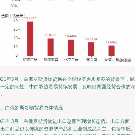
021年3月，白俄罗斯货物贸易在全球经济逐步复苏的背景下，展
出一定的韧性。中白双边贸易持续发展，反映出两国经贸合作的
化。
一、白俄罗斯货物贸易总体情况
021年3月，白俄罗斯货物进出口总额呈现增长态势。出口方面，
要出口商品仍以传统的资源型产品和工业制成品为主，包括钾肥