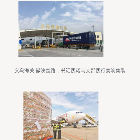
义乌海关 徽映丝路，书记践诺与支部践行奏响集装
箱贸易奋进曲